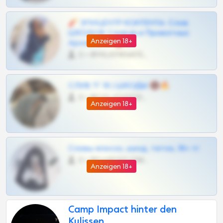
🧨 ЭПИЦЕНТР КОНТЕНТА: Слив
ШКОДОВ Сливов и Приватных
Anzeigen 18+
Архивов ТГ 🔞💎
0 •
@MILKPRIVATES39BOT
СЛИВ ТГ 18 | ШКОДЫ 🔞🔥
0 •
@OPLATAPODPSK1BOT
Anzeigen 18+
Сливы вписок, шкод, теток, 18+ тг
0 •
@DARK15FLOWSBOT
Anzeigen 18+
Camp Impact hinter den
Kulissen