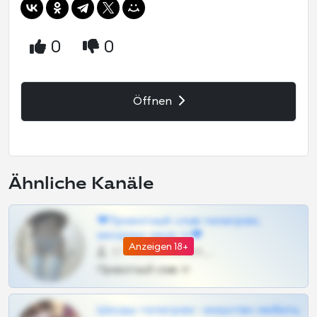
0
0
Öffnen
Ähnliche Kanäle
❤Приватный слив телеграм,
шкодных шкур тг❤
Anzeigen 18+
57 •
@SZu3ll3sCatt_bot
Приватный слив тг
Шкоды телеграм - искуство любить