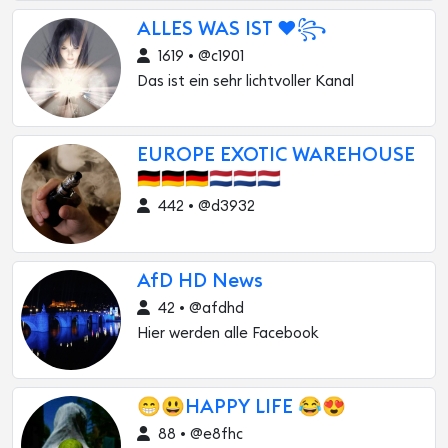
ALLES WAS IST ♥️꧂
1619 • @c1901
Das ist ein sehr lichtvoller Kanal
EUROPE EXOTIC WAREHOUSE
🇩🇪🇩🇪🇩🇪🇳🇱🇳🇱🇳🇱
442 • @d3932
AfD HD News
42 • @afdhd
Hier werden alle Facebook
😁😃HAPPY LIFE 😂😍
88 • @e8fhc