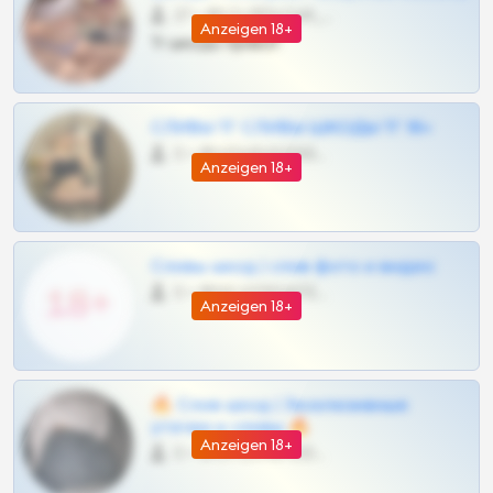
27 •
@SZu3ll3sCatt_bot
Anzeigen 18+
Тг шкоды приват
СЛИВЫ ТГ СЛИВЫ ШКОДЫ ТГ 18+
0 •
@VIPARHIVS55BOT
Anzeigen 18+
Сливы шкод | слив фото и видео
0 •
@MILKPRIVATES39BOT
Anzeigen 18+
🔥 Слив шкод | Эксклюзивные
утечки и сливы 🔥
Anzeigen 18+
0 •
@OPLATAPODPSK1BOT