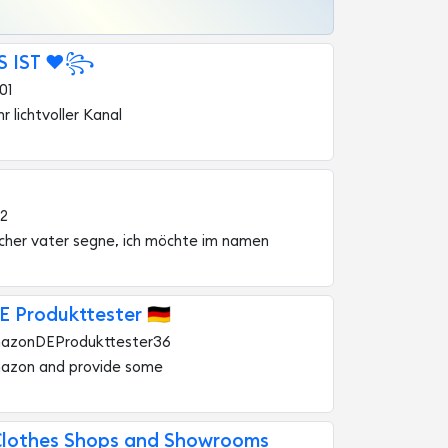
S IST ♥️꧂
01
hr lichtvoller Kanal
72
cher vater segne, ich möchte im namen
Produkttester 🇩🇪
mazonDEProdukttester36
mazon and provide some
lothes Shops and Showrooms