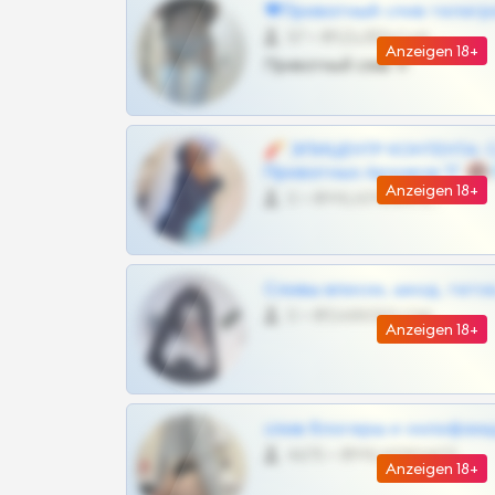
❤Приватный слив телегр
57 •
@SZu3ll3sCatt_bot
Anzeigen 18+
Приватный слив тг
🧨 ЭПИЦЕНТР КОНТЕНТА: 
Приватных Архивов ТГ 🔞
Anzeigen 18+
0 •
@MILKPRIVATES39BOT
Сливы вписок, шкод, теток,
0 •
@DARK15FLOWSBOT
Anzeigen 18+
слив блогерш и онлифан
4675 •
@MILKPRIVATES39BOT
Anzeigen 18+