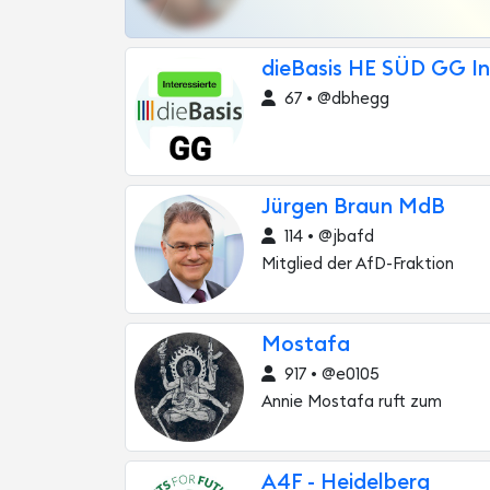
dieBasis HE SÜD GG In
67 • @dbhegg
Jürgen Braun MdB
114 • @jbafd
Mitglied der AfD-Fraktion
‏Mostafa
917 • @e0105
Annie Mostafa ruft zum
A4F - Heidelberg