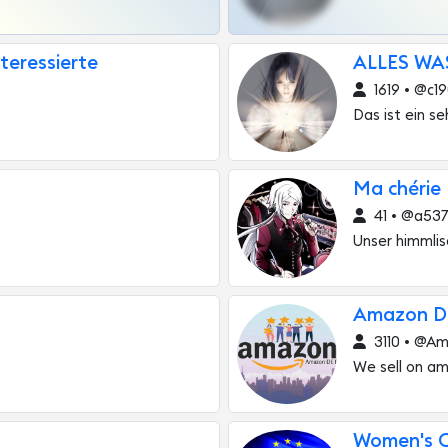
teressierte
ALLES WA
1619 • @c19
Das ist ein se
Ma chérie
41 • @a53
Unser himmlis
Amazon DE 
3110 • @A
We sell on a
Women's C