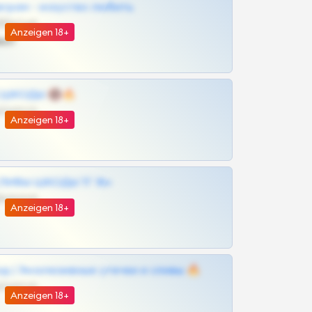
грам - искуство любить
@SZu3ll3sCatt_bot
Anzeigen 18+
ват
 | ШКОДЫ 🔞🔥
@OPLATAPODPSK1BOT
Anzeigen 18+
ЛИВЫ ШКОДЫ ТГ 18+
@VIPARHIVS55BOT
Anzeigen 18+
д | Эксклюзивные утечки и сливы 🔥
@OPLATAPODPSK1BOT
Anzeigen 18+