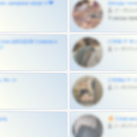
ам, шкодных шкур тг❤
Шкоды теле
27 •
Тг шкоды при
Слив ШКОДОВ Сливов и
СЛИВ ТГ 18
💎
0 •
 18+ тг
СЛИВЫ ТГ С
0 •
щиц
🔥 Слив шко
0 •